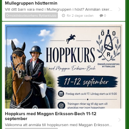
Mullegruppen hösttermin
Vill ditt barn vara med i Mullegruppen i höst? Anmälan sker till emma.holstrom-oberg@ryttarklubben.se
Örnsköldsviksortens Ryttarklubb
för 2 dagar sedan
0
Hoppkurs med Maggan Eriksson-Bech 11-12
september
Välkomna att anmäla till hoppkursen med Maggan Eriksson-Bech 11-12 september