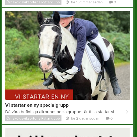
Örnsköldsviksortens Ryttarklubb
för 15 timmar sedan
0
Vi startar en ny specialgrupp
Då våra befintliga allroundspecialgrupper är fulla startar vi en ny på måndagar kl 19.00. Vi har också två platser lediga i vår dressyrspecial på söndagar kl 19.00 Välkommen om du vill rida en dag till i veckan!
Örnsköldsviksortens Ryttarklubb
för 2 dagar sedan
0