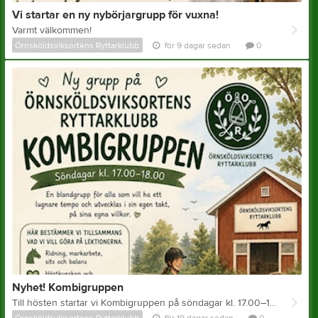
Vi startar en ny nybörjargrupp för vuxna!
Varmt välkommen!
Örnsköldsviksortens Ryttarklubb
för 9 dagar sedan
0
Nyhet! Kombigruppen
Till hösten startar vi Kombigruppen på söndagar kl. 17.00–18.00. Det här är en grupp för både barn och vuxna som vill utvecklas i sin egen takt, utan stress och prestationskrav. Gruppen passar dig som trivs bäst i ett lugnare sammanhang med få deltagare och gott om tid för frågor, reflektion och individuell utveckling. Vi utgår från gruppens önskemål och intressen när vi planerar lektionerna. Det kan handla om ridning, sits och balans, markarbete, hästhantering, uteritter, WE, cavaletti eller hästkunskap – vi formar innehållet tillsammans. Ridlärare: Helen Thorstensson ✨ Lugn och trygg lärmiljö ✨ Individuell utveckling i fokus ✨ Anpassat efter deltagarnas önskemål ✨ Max 6 deltagare Pris Junior: 340 kr/lektion Senior: 350 kr/lektion Anmälan gäller för hela terminen. Känner du att du eller ditt barn skulle trivas i en mindre grupp där glädje, trygghet och utveckling får stå i centrum? @ 📧 Anmälan till linda@ryttarklubben.se
Örnsköldsviksortens Ryttarklubb
för 19 dagar sedan
0