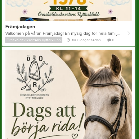
Främjadagen
Välkomen på våran Främjadag! En mysig dag för hela familjen.
Örnsköldsviksortens Ryttarklubb
för 8 dagar sedan
0