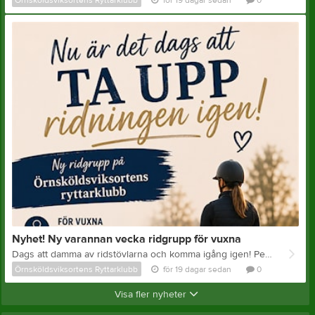
Nyhet! Ny varannan vecka ridgrupp för vuxna
Dags att damma av ridstövlarna och komma igång igen! Perfekt för dig som vill igång men har begränsat med tid!
Örnsköldsviksortens Ryttarklubb
för 19 dagar sedan
0
Visa fler nyheter