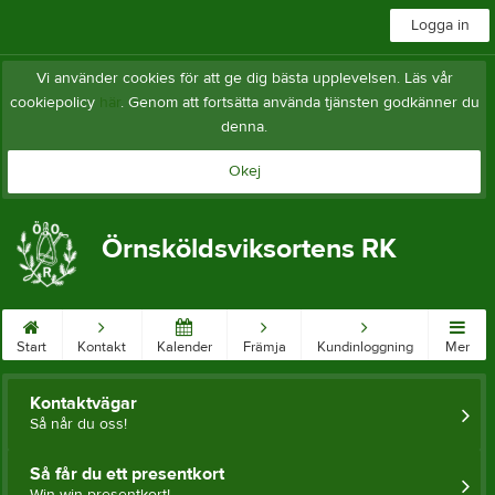
Logga in
Vi använder cookies för att ge dig bästa upplevelsen. Läs vår
cookiepolicy
här
. Genom att fortsätta använda tjänsten godkänner du
denna.
Okej
Örnsköldsviksortens RK
Start
Kontakt
Kalender
Främja
Kundinloggning
Mer
Kontaktvägar
Så når du oss!
Så får du ett presentkort
Win-win presentkort!