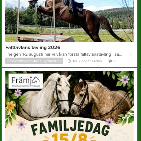
Fälttävlans tävling 2026
I helgen 1-2 augusti har vi våran första fältävlanstävling i samarbete med Näske ryttarsälskap. På lördag är tävlingen hos oss på ÖOR, första start kl 14.00. Då kommer ekipagen både tävla i dressyr och hoppning. Cafeterian ute kommer att hålla öppet med enklare fika. På söndag går tävlingen vidare till terängmomentet och då håller den till hos Skule ridhus, första start 11.00. Kom och kolla på en riktigt fartfylld tävling! Varmt välkomna!
Örnsköldsviksortens Ryttarklubb
för 7 dagar sedan
0