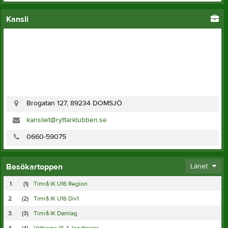
Kansli
Brogatan 127, 89234 DOMSJÖ
kansliet@ryttarklubben.se
0660-59075
Besökartoppen
Länet
1.
(1)
Timrå IK U16 Region
2.
(2)
Timrå IK U16 Div1
3.
(3)
Timrå IK Damlag