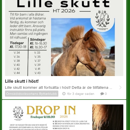
Lille skutt i höst!
Lille skutt kommer att fortsätta i höst! Detta är de tillfällena som finns under hösten och det är först till kvarn på anmälan. Anmälan sker till emma.holstrom-oberg@ryttarklubben.se
Örnsköldsviksortens Ryttarklubb
för 3 dagar sedan
0